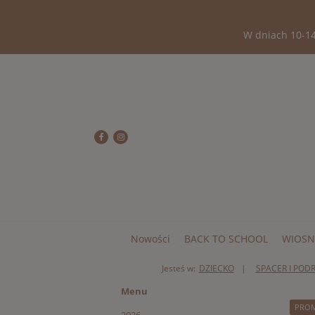
W dniach 10-14
Nowości
BACK TO SCHOOL
WIOSN
Jesteś w:
DZIECKO
SPACER I POD
Menu
PRO