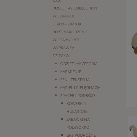
2026
ROSIE H-W COLLECTION
WIELKANOC
JESIEŃ / ZIMA ❄️
BOŻE NARODZENIE
WIOSNA / LATO
WYPRAWKA
DZIECKO
ODZIEŻ I AKCESORIA
KARMIENIE
SEN I TEKSTYLIA
KĄPIEL I PIELĘGNACJA
SPACER I PODRÓŻE
ROWERKI I
HULAJNOGI
ZABAWKI NA
PODWÓRKO
GRY PODRÓŻNE