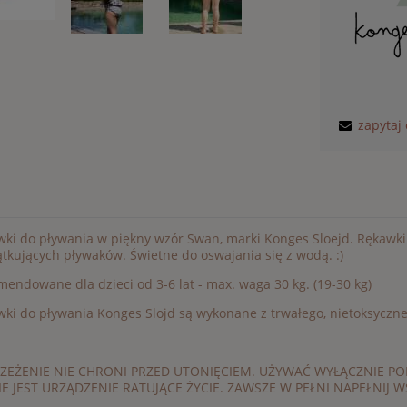
zapytaj
ki do pływania w piękny wzór Swan, marki Konges Sloejd. Rękawki 
tkujących pływaków. Świetne do oswajania się z wodą. :)
endowane dla dzieci od 3-6 lat - max. waga 30 kg. (19-30 kg)
ki do pływania Konges Slojd są wykonane z trwałego, nietoksyczn
ZEŻENIE NIE CHRONI PRZED UTONIĘCIEM. UŻYWAĆ WYŁĄCZNIE P
IE JEST URZĄDZENIE RATUJĄCE ŻYCIE. ZAWSZE W PEŁNI NAPEŁNIJ