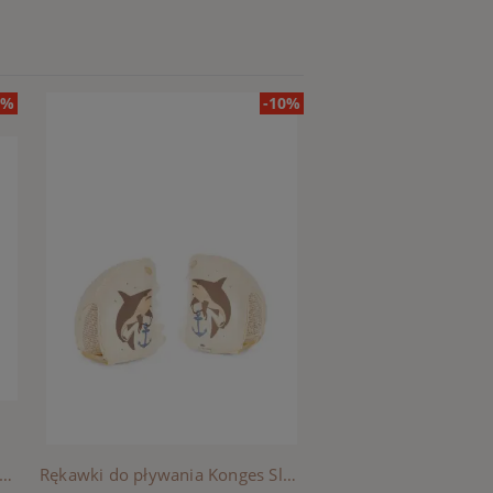
5%
-10%
n Łabędź Konges Sloejd 110cm - CREAM OFF WHITE
Rękawki do pływania Konges Sloejd - SHARK ATTACK