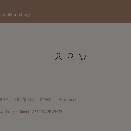
kontakt mailowy
Zarejestruj się
Zaloguj się
IETA
PRZYJĘCIA
MARKI
Promocje
wan Konges Sloejd - CREAM OFF WHITE