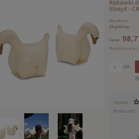
Rękawki d
Sloejd - 
Wysyłka w:
24 godziny
98,7
Cena:
Najniższa cena z
Jeżeli pro
szt.
30 dni, wy
momentu, 
Z
sprzedaży
Ocena:
Producent: