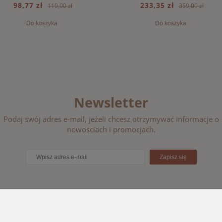
98,77 zł
233,35 zł
119,00 zł
359,00 zł
Do koszyka
Do koszyka
Newsletter
Podaj swój adres e-mail, jeżeli chcesz otrzymywać informacje o
nowościach i promocjach.
Zapisz się