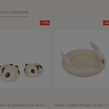
UKTY POWIĄZANE
-17%
-3
Rękawki do pływania Panda Konges Sloejd - CREAM OFF WHITE
Base