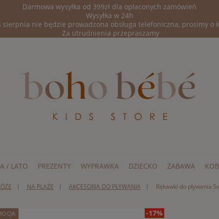
Darmowa wysyłka od 399zł dla opłaconych zamówień
Wysyłka w 24h
 sierpnia nie będzie prowadzona obsługa telefoniczna, prosimy o 
Za utrudnienia przepraszamy
A / LATO
PREZENTY
WYPRAWKA
DZIECKO
ZABAWA
KOB
RÓŻE
NA PLAŻE
AKCESORIA DO PŁYWANIA
Rękawki do pływania S
-17%
MOCJA