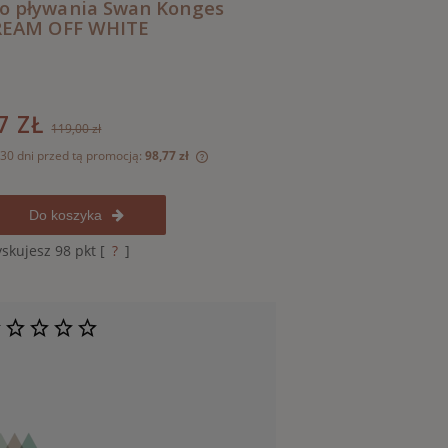
o pływania Swan Konges
CREAM OFF WHITE
7 ZŁ
119,00 zł
 30 dni przed tą promocją:
98,77 zł
dukt jest sprzedawany krócej niż
Do koszyka
świetlana jest najniższa cena od
kiedy produkt pojawił się w
yskujesz
98
pkt [
?
]
.