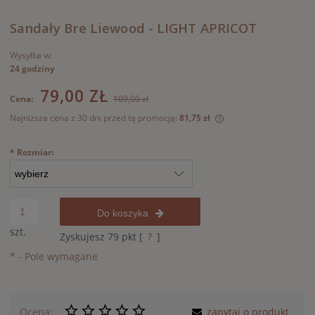
Sandały Bre Liewood - LIGHT APRICOT
Wysyłka w:
24 godziny
79,00 ZŁ
Cena:
109,00 zł
Najniższa cena z 30 dni przed tą promocją:
81,75 zł
Jeżeli produkt jest 
30 dni, wyświetlana 
*
Rozmiar:
momentu, kiedy prod
sprzedaży.
Do koszyka
szt.
Zyskujesz
79
pkt [
?
]
*
- Pole wymagane
Ocena:
zapytaj o produkt