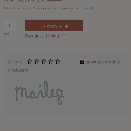
Cena:
103,00 zł
Najniższa cena z 30 dni przed tą promocją:
87,55 zł
Jeżeli produkt jest 
30 dni, wyświetlana 
momentu, kiedy prod
Do koszyka
sprzedaży.
szt.
Zyskujesz
92
pkt [
?
]
Ocena:
zapytaj o produkt
Producent: