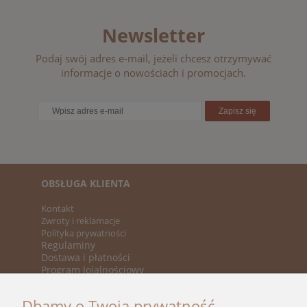
Newsletter
Podaj swój adres e-mail, jeżeli chcesz otrzymywać
informacje o nowościach i promocjach.
Zapisz się
OBSŁUGA KLIENTA
Kontakt
Zwroty i reklamacje
Polityka prywatności
Regulaminy
Dostawa i płatności
Program lojalnościowy
KATEGORIE
Dbamy o Twoją prywatność