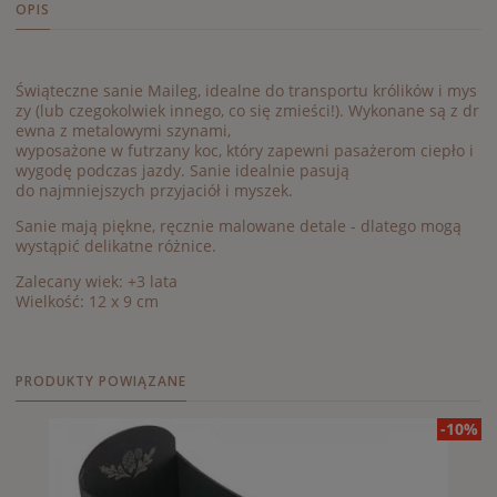
OPIS
Świąteczne
sanie
Maileg
,
idealne
do
transport
u
królików
i
mys
zy
(
lu
b
czegokolwiek
innego
,
co
się
zmieści
!).
Wykonane
są
z
dr
ewna
z
metalowymi
szynami,
wyposażone
w
futrzany
koc,
który zapewni pasażerom ciepło i
wygodę podczas jazdy. Sanie idealnie pasują
do najmniejszych przyjaciół i myszek.
Sanie mają piękne, ręcznie malowane detale - dlatego mogą
wystąpić delikatne różnice.
Zalecany wiek: +3 lata
Wielkość: 12 x 9 cm
PRODUKTY POWIĄZANE
-10%