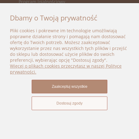
Program lojalnościowy
KATEGORIE
Dbamy o Twoją prywatność
Nowości
Promocje
Pliki cookies i pokrewne im technologie umożliwiają
Marki
poprawne działanie strony i pomagają nam dostosować
ofertę do Twoich potrzeb. Możesz zaakceptować
BOHO BÉBÉ
wykorzystanie przez nas wszystkich tych plików i przejść
do sklepu lub dostosować użycie plików do swoich
kontakt@bohobebe.pl
preferencji, wybierając opcję "Dostosuj zgody".
+48 696 696 979
Więcej o plikach cookies przeczytasz w naszej Polityce
Instagram
prywatności.
Facebook
Zaakceptuj wszystkie
Dostosuj zgody
Pokaż pełną wersję strony
Sklep internetowy Shoper Premium