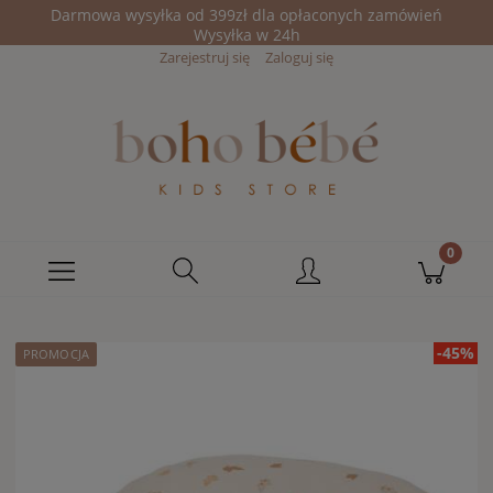
Darmowa wysyłka od 399zł dla opłaconych zamówień
Wysyłka w 24h
Zarejestruj się
Zaloguj się
-45%
PROMOCJA