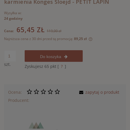
karmienia Konges Sloejd - PETIT LAPIN
Wysyłka w:
24 godziny
65,45 ZŁ
Cena:
119,00 zł
Najniższa cena z 30 dni przed tą promocją:
89,25 zł
Jeżeli produkt jest 
30 dni, wyświetlana 
momentu, kiedy prod
Do koszyka
sprzedaży.
szt.
Zyskujesz
65
pkt [
?
]
Ocena:
zapytaj o produkt
Producent: