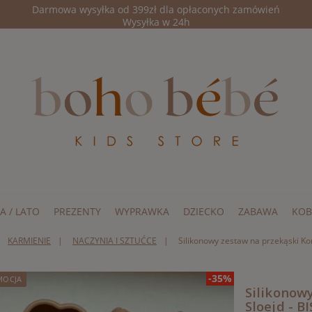
Darmowa wysyłka od 399zł dla opłaconych zamówień
Wysyłka w 24h
A / LATO
PREZENTY
WYPRAWKA
DZIECKO
ZABAWA
KOB
KARMIENIE
NACZYNIA I SZTUĆCE
Silikonowy zestaw na przekąski Ko
-35%
MOCJA
Silikonow
Sloejd - B