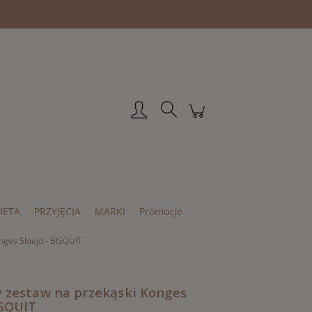
Zarejestruj się
Zaloguj się
IETA
PRZYJĘCIA
MARKI
Promocje
nges Sloejd - BISQUIT
y zestaw na przekąski Konges
ISQUIT