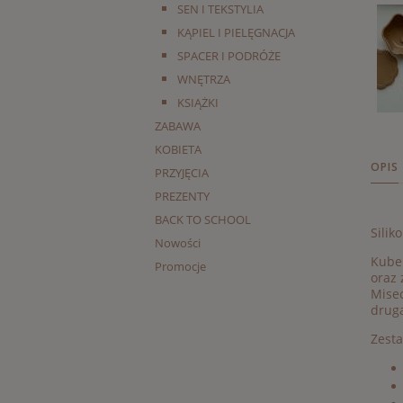
SEN I TEKSTYLIA
KĄPIEL I PIELĘGNACJA
SPACER I PODRÓŻE
WNĘTRZA
KSIĄŻKI
ZABAWA
KOBIETA
OPIS
PRZYJĘCIA
PREZENTY
BACK TO SCHOOL
Silik
Nowości
Kubek
Promocje
oraz
Mise
drugą
Zesta