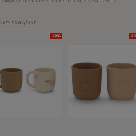
Pokrywka: 10,5 x 10,5 cm Kubek: 11 x 6 cm Łyżka: 10,5 cm
UKTY POWIĄZANE
-40%
-4