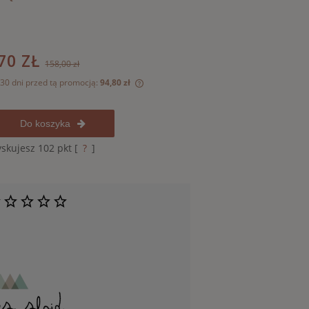
70 ZŁ
158,00 zł
 30 dni przed tą promocją:
94,80 zł
dukt jest sprzedawany krócej niż
Do koszyka
świetlana jest najniższa cena od
kiedy produkt pojawił się w
yskujesz
102
pkt [
?
]
.