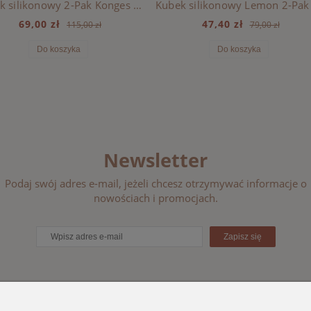
Kubek silikonowy 2-Pak Konges Sloejd - PETIT LAPIN
69,00 zł
47,40 zł
115,00 zł
79,00 zł
Do koszyka
Do koszyka
Newsletter
Podaj swój adres e-mail, jeżeli chcesz otrzymywać informacje o
nowościach i promocjach.
Zapisz się