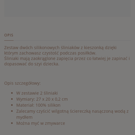
OPIS
Zestaw dwóch silikonowych śliniaków z kieszonką dzięki
którym zachowasz czystość podczas posiłków.
Śliniaki mają zaokrąglone zapięcia przez co łatwiej je zapinać i
dopasować do szyi dziecka.
Opis szczegółowy:
W zestawie 2 śliniaki
Wymiary: 27 x 20 x 0,2 cm
Materiał: 100% silikon
Zalecamy czyścić wilgotną ściereczką nasączoną wodą z
mydłem
Można myć w zmywarce