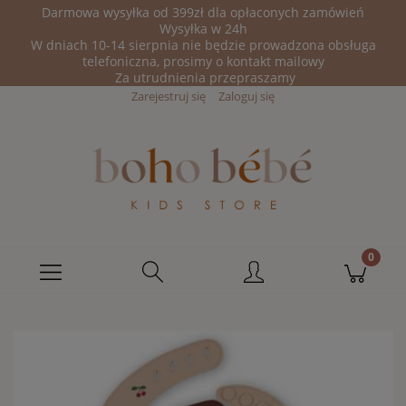
Darmowa wysyłka od 399zł dla opłaconych zamówień
Wysyłka w 24h
W dniach 10-14 sierpnia nie będzie prowadzona obsługa
telefoniczna, prosimy o kontakt mailowy
Za utrudnienia przepraszamy
Zarejestruj się
Zaloguj się