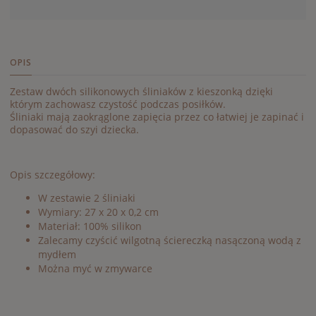
OPIS
Zestaw dwóch silikonowych śliniaków z kieszonką dzięki
którym zachowasz czystość podczas posiłków.
Śliniaki mają zaokrąglone zapięcia przez co łatwiej je zapinać i
dopasować do szyi dziecka.
Opis szczegółowy:
W zestawie 2 śliniaki
Wymiary: 27 x 20 x 0,2 cm
Materiał: 100% silikon
Zalecamy czyścić wilgotną ściereczką nasączoną wodą z
mydłem
Można myć w zmywarce