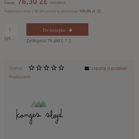
76,30 ZŁ
Cena:
109,00 zł
Najniższa cena z 30 dni przed tą promocją:
109,00 zł
Jeżeli produkt jest
30 dni, wyświetlana
momentu, kiedy pro
Do koszyka
sprzedaży.
szt.
Zyskujesz
76
pkt [
?
]
Ocena:
zapytaj o produkt
Producent: