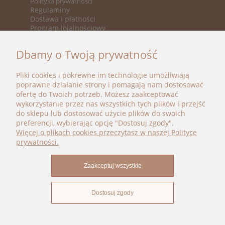
Polityka prywatności
Regulaminy
Dostawa i płatności
Program lojalnościowy
KATEGORIE
Dbamy o Twoją prywatność
Nowości
Promocje
Pliki cookies i pokrewne im technologie umożliwiają
Marki
poprawne działanie strony i pomagają nam dostosować
ofertę do Twoich potrzeb. Możesz zaakceptować
BOHO BÉBÉ
wykorzystanie przez nas wszystkich tych plików i przejść
do sklepu lub dostosować użycie plików do swoich
kontakt@bohobebe.pl
preferencji, wybierając opcję "Dostosuj zgody".
+48 696 696 979
Więcej o plikach cookies przeczytasz w naszej Polityce
Instagram
prywatności.
Facebook
Zaakceptuj wszystkie
Dostosuj zgody