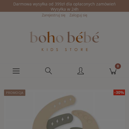
Darmowa wysyłka od 399zł dla opłaconych zamówień
Wysyłka w 24h
Zarejestruj się
Zaloguj się
-30%
PROMOCJA