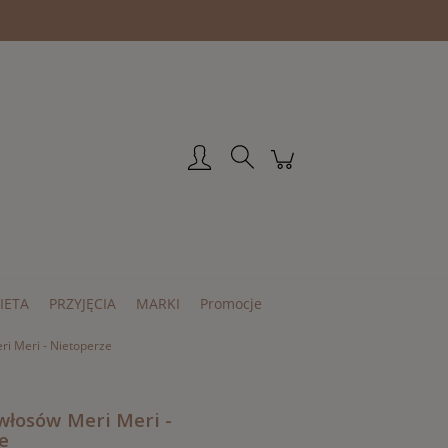
Zarejestruj się
Zaloguj się
IETA
PRZYJĘCIA
MARKI
Promocje
ri Meri - Nietoperze
włosów Meri Meri -
e