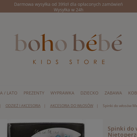
Darmowa wysyłka od 399zł dla opłaconych zamówień
Wysyłka w 24h
A / LATO
PREZENTY
WYPRAWKA
DZIECKO
ZABAWA
KOB
ODZIEŻ I AKCESORIA
AKCESORIA DO WŁOSÓW
Spinki do włosów Me
Spinki do 
Nietoperz