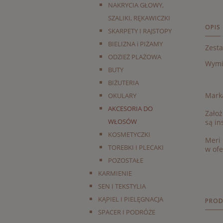
NAKRYCIA GŁOWY,
SZALIKI, RĘKAWICZKI
OPIS
SKARPETY I RAJSTOPY
BIELIZNA i PIŻAMY
Zesta
ODZIEŻ PLAŻOWA
Wymia
BUTY
BIŻUTERIA
Marka
OKULARY
AKCESORIA DO
Założ
WŁOSÓW
są i
KOSMETYCZKI
Meri 
TOREBKI I PLECAKI
w ofe
POZOSTAŁE
KARMIENIE
SEN I TEKSTYLIA
KĄPIEL I PIELĘGNACJA
PROD
SPACER I PODRÓŻE