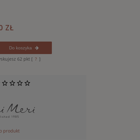
0 ZŁ
Do koszyka
yskujesz
62
pkt [
?
]
 o produkt