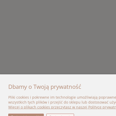
Dbamy o Twoją prywatność
OBSŁUGA KLIENTA
KATEG
Pliki cookies i pokrewne im technologie umożliwiają poprawn
wszystkich tych plików i przejść do sklepu lub dostosować uży
Kontakt
Nowośc
Więcej o plikach cookies przeczytasz w naszej Polityce prywatn
Zwroty i reklamacje
Promoc
Polityka prywatności
Marki