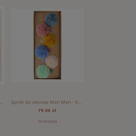
łosów Meri Meri - Lody
Spinki do włosów Meri Meri - Kolorowe Pompony
79,00 zł
38,90 zł
Do koszyka
Do koszyka