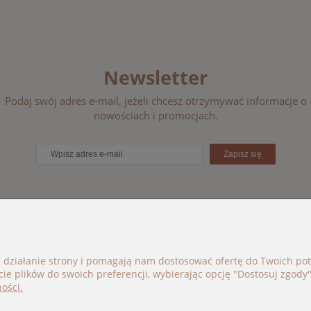
Newsletter
Podaj swój adres e-mail, jeżeli chcesz otrzymywać informacje o
nowościach i promocjach.
Zapisz się
ORIE
BOHO BÉBÉ
e działanie strony i pomagają nam dostosować ofertę do Twoich p
cie plików do swoich preferencji, wybierając opcję "Dostosuj zgody"
i
kontakt@bohobebe.pl
ości.
je
+48 696 696 979
Instagram