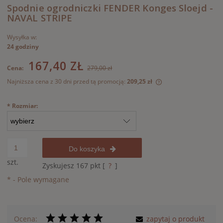
Spodnie ogrodniczki FENDER Konges Sloejd -
NAVAL STRIPE
Wysyłka w:
24 godziny
167,40 ZŁ
Cena:
279,00 zł
Najniższa cena z 30 dni przed tą promocją:
209,25 zł
Jeżeli produkt jest
30 dni, wyświetlana
*
Rozmiar:
momentu, kiedy pro
sprzedaży.
Do koszyka
szt.
Zyskujesz
167
pkt [
?
]
*
- Pole wymagane
Ocena:
zapytaj o produkt