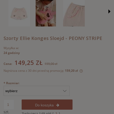
Szorty Ellie Konges Sloejd - PEONY STRIPE
Wysyłka w:
24 godziny
149,25 ZŁ
Cena:
199,00 zł
Najniższa cena z 30 dni przed tą promocją:
159,20 zł
Jeżeli produkt jest
30 dni, wyświetlana
*
Rozmiar:
momentu, kiedy pro
sprzedaży.
Do koszyka
szt.
Zyskujesz
149
pkt [
?
]