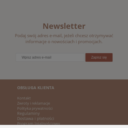
Newsletter
Podaj swój adres e-mail, jeżeli chcesz otrzymywać
informacje o nowościach i promocjach.
Zapisz się
OBSŁUGA KLIENTA
Kontakt
Zwroty i reklamacje
Polityka prywatności
Regulaminy
Dostawa i płatności
Program lojalnościowy