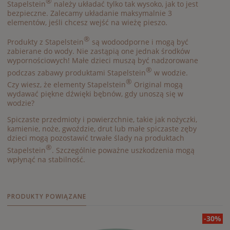
®
Stapelstein
należy układać tylko tak wysoko, jak to jest
bezpieczne. Zalecamy układanie maksymalnie 3
elementów, jeśli chcesz wejść na wieżę pieszo.
®
Produkty z Stapelstein
są wodoodporne i mogą być
zabierane do wody. Nie zastąpią one jednak środków
wypornościowych! Małe dzieci muszą być nadzorowane
®
podczas zabawy produktami Stapelstein
w wodzie.
®
Czy wiesz, że elementy Stapelstein
Original mogą
wydawać piękne dźwięki bębnów, gdy unoszą się w
wodzie?
Spiczaste przedmioty i powierzchnie, takie jak nożyczki,
kamienie, noże, gwoździe, drut lub małe spiczaste zęby
dzieci mogą pozostawić trwałe ślady na produktach
®
Stapelstein
. Szczególnie poważne uszkodzenia mogą
wpłynąć na stabilność.
PRODUKTY POWIĄZANE
-30%