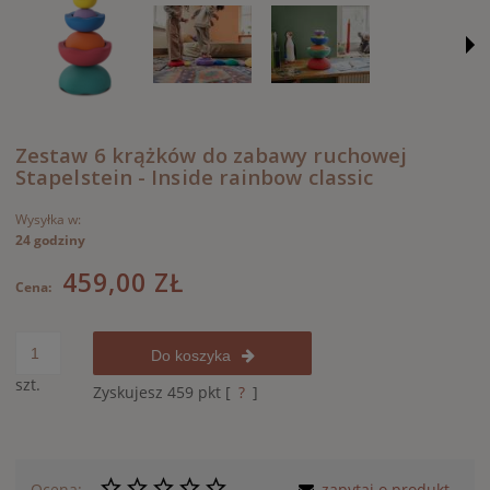
Zestaw 6 krążków do zabawy ruchowej
Stapelstein - Inside rainbow classic
Wysyłka w:
24 godziny
459,00 ZŁ
Cena:
Do koszyka
szt.
Zyskujesz
459
pkt [
?
]
Ocena:
zapytaj o produkt