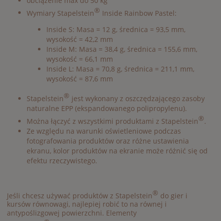
obciążenie max do 50 kg
®
Wymiary Stapelstein
Inside Rainbow Pastel:
Inside S: Masa = 12 g, średnica = 93,5 mm,
wysokość = 42,2 mm
Inside M: Masa = 38,4 g, średnica = 155,6 mm,
wysokość = 66,1 mm
Inside L: Masa = 70,8 g, średnica = 211,1 mm,
wysokość = 87,6 mm
®
Stapelstein
jest wykonany z oszczędzającego zasoby
naturalne EPP (ekspandowanego polipropylenu).
®
Można łączyć z wszystkimi produktami z Stapelstein
.
Ze względu na warunki oświetleniowe podczas
fotografowania produktów oraz różne ustawienia
ekranu, kolor produktów na ekranie może różnić się od
efektu rzeczywistego.
®
Jeśli chcesz używać produktów z Stapelstein
do gier i
kursów równowagi, najlepiej robić to na równej i
antypoślizgowej powierzchni. Elementy