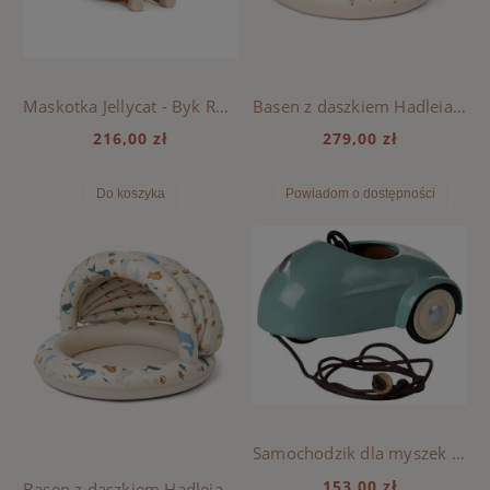
Maskotka Jellycat - Byk Ramone
Basen z daszkiem Hadleia Liewood - PEACH / SEA SHELL
216,00 zł
279,00 zł
Do koszyka
Powiadom o dostępności
Samochodzik dla myszek Maileg - Light blue
153,00 zł
Basen z daszkiem Hadleia Liewood - SEA CREATURE / SANDY