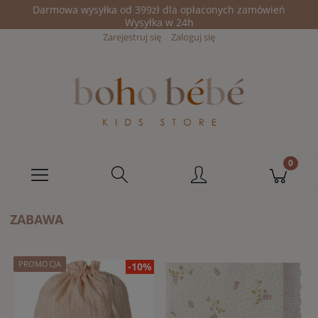
Darmowa wysyłka od 399zł dla opłaconych zamówień
Wysyłka w 24h
Zarejestruj się
Zaloguj się
ZABAWA
PROMOCJA
-10%