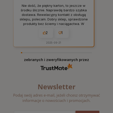
Nie dość, że piękny karton, to jeszcze w
środku ślicznie. Naprawdę bardzo szybka
dostawa. Rewelacyjny kontakt z obsługą
sklepu, polecam. Dobry sklep, sprawdzone
produkty bez ściemy i naciągactwa. W
sam raz dla mnie, tak jak lubię. 👍️
2
1
2025-09-21
zebranych i zweryfikowanych przez
Newsletter
Podaj swój adres e-mail, jeżeli chcesz otrzymywać
informacje o nowościach i promocjach.