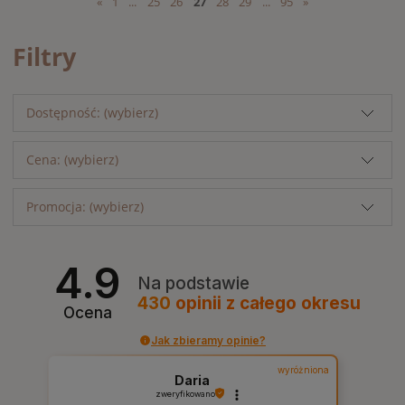
«
1
...
25
26
27
28
29
...
95
»
Filtry
Dostępność: (wybierz)
Cena: (wybierz)
Promocja: (wybierz)
4.9
Na podstawie
430
opinii
z całego okresu
Ocena
Jak zbieramy opinie?
wyróżniona
Daria
zweryfikowano