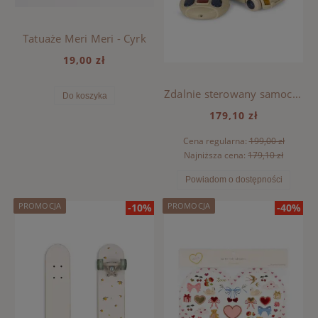
Tatuaże Meri Meri - Cyrk
19,00 zł
Zdalnie sterowany samochód policyjny Konges Sloejd - BEIGE
Do koszyka
179,10 zł
Cena regularna:
199,00 zł
Najniższa cena:
179,10 zł
Powiadom o dostępności
PROMOCJA
PROMOCJA
-10%
-40%