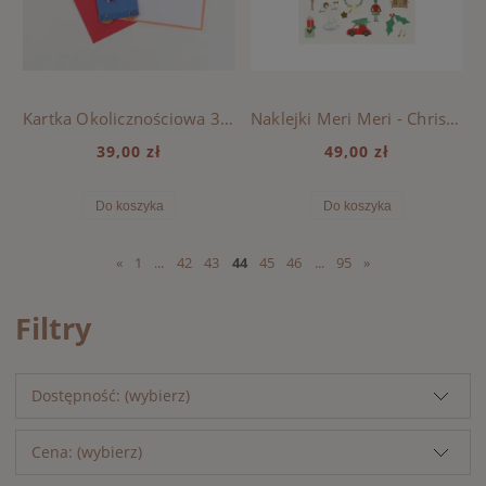
Kartka Okolicznościowa 3D Meri Meri - Christmas, Tańczący Renifer
Naklejki Meri Meri - Christmas, Mixed Icon
39,00 zł
49,00 zł
Do koszyka
Do koszyka
«
1
...
42
43
44
45
46
...
95
»
Filtry
Dostępność: (wybierz)
Cena: (wybierz)