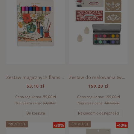
Zestaw magicznych flamstrów 10 szt. Konges Sloejd - MULTI
Zestaw do malowania twarzy Konges Sloejd - MULTI
53,10 zł
159,20 zł
Cena regularna:
59,00 zł
Cena regularna:
199,00 zł
Najniższa cena:
53,10 zł
Najniższa cena:
149,25 zł
Do koszyka
Powiadom o dostępności
PROMOCJA
PROMOCJA
-30%
-40%