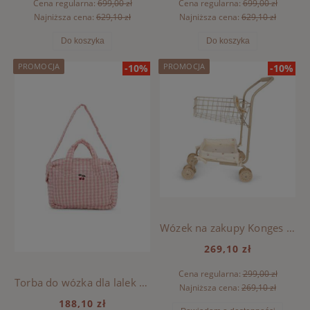
Cena regularna:
699,00 zł
Cena regularna:
699,00 zł
Najniższa cena:
629,10 zł
Najniższa cena:
629,10 zł
Do koszyka
Do koszyka
PROMOCJA
PROMOCJA
-10%
-10%
Wózek na zakupy Konges Sloejd - CHERRY
269,10 zł
Cena regularna:
299,00 zł
Torba do wózka dla lalek Konges Sloejd - POWDER PINK CHECK
Najniższa cena:
269,10 zł
188,10 zł