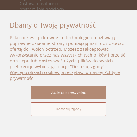
Dostawa i płatności
Program lojalnościowy
KATEGORIE
Dbamy o Twoją prywatność
Nowości
Promocje
Pliki cookies i pokrewne im technologie umożliwiają
Marki
poprawne działanie strony i pomagają nam dostosować
ofertę do Twoich potrzeb. Możesz zaakceptować
BOHO BÉBÉ
wykorzystanie przez nas wszystkich tych plików i przejść
do sklepu lub dostosować użycie plików do swoich
kontakt@bohobebe.pl
preferencji, wybierając opcję "Dostosuj zgody".
+48 696 696 979
Więcej o plikach cookies przeczytasz w naszej Polityce
Instagram
prywatności.
Facebook
Zaakceptuj wszystkie
Dostosuj zgody
Pokaż pełną wersję strony