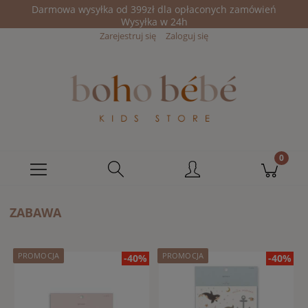
Darmowa wysyłka od 399zł dla opłaconych zamówień
Wysyłka w 24h
Zarejestruj się
Zaloguj się
ZABAWA
PROMOCJA
PROMOCJA
-40%
-40%