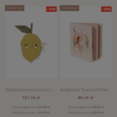
PROMOCJA
PROMOCJA
-10%
-10%
Książeczka sensoryczna Lemon, Konges Sloejd - LEMON
Książeczka Touch and Feel fsc, Konges Sloejd - UNICORN
161,10 zł
80,10 zł
Cena regularna:
179,00 zł
Cena regularna:
89,00 zł
Najniższa cena:
161,10 zł
Najniższa cena:
80,10 zł