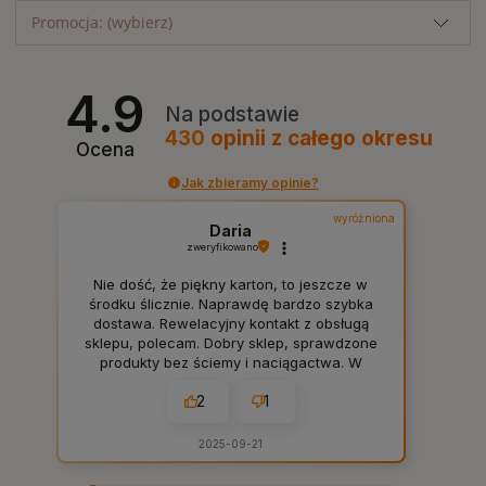
Promocja: (wybierz)
4.9
Na podstawie
430
opinii
z całego okresu
Ocena
Jak zbieramy opinie?
wyróżniona
Daria
zweryfikowano
Nie dość, że piękny karton, to jeszcze w
środku ślicznie. Naprawdę bardzo szybka
dostawa. Rewelacyjny kontakt z obsługą
sklepu, polecam. Dobry sklep, sprawdzone
produkty bez ściemy i naciągactwa. W
sam raz dla mnie, tak jak lubię. 👍️
2
1
2025-09-21