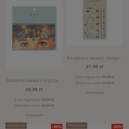
Biżuteria z tatuaży, Konges Sloejd - MULTI
27,00 zł
Cena regularna:
45,00 zł
Ozdobna maska z kryształków Konges Sloejd - DINO
Najniższa cena:
31,50 zł
20,30 zł
Do koszyka
Cena regularna:
29,00 zł
Najniższa cena:
20,30 zł
Do koszyka
PROMOCJA
PROMOCJA
-40%
-30%