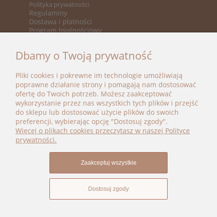
Polityka prywatności
Regulaminy
Dostawa i płatności
Program lojalnościowy
KATEGORIE
Dbamy o Twoją prywatność
Nowości
Promocje
Pliki cookies i pokrewne im technologie umożliwiają
Marki
poprawne działanie strony i pomagają nam dostosować
ofertę do Twoich potrzeb. Możesz zaakceptować
BOHO BÉBÉ
wykorzystanie przez nas wszystkich tych plików i przejść
do sklepu lub dostosować użycie plików do swoich
kontakt@bohobebe.pl
preferencji, wybierając opcję "Dostosuj zgody".
+48 696 696 979
Więcej o plikach cookies przeczytasz w naszej Polityce
Instagram
prywatności.
Facebook
Zaakceptuj wszystkie
Dostosuj zgody