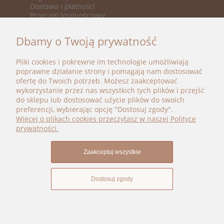
Dostawa i płatności
Program lojalnościowy
KATEGORIE
Dbamy o Twoją prywatność
Nowości
Promocje
Pliki cookies i pokrewne im technologie umożliwiają
Marki
poprawne działanie strony i pomagają nam dostosować
ofertę do Twoich potrzeb. Możesz zaakceptować
BOHO BÉBÉ
wykorzystanie przez nas wszystkich tych plików i przejść
do sklepu lub dostosować użycie plików do swoich
kontakt@bohobebe.pl
preferencji, wybierając opcję "Dostosuj zgody".
+48 696 696 979
Więcej o plikach cookies przeczytasz w naszej Polityce
Instagram
prywatności.
Facebook
Zaakceptuj wszystkie
Dostosuj zgody
Pokaż pełną wersję strony