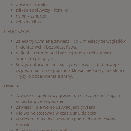
drewno - koraliki
silikon spożywczy - koraliki
nylon - sznurek
żelazo - klips
PIELĘGNACJA
Zalecamy wymianę zawieszki co 3 miesięcy ze względów
higienicznych i bezpieczeństwa.
najlepiej ręcznie pod bieżącą wodą z delikatnym
środkiem piorącym.
Suszyć naturalnie, nie suszyć w suszarce bębnowej ze
względu na ryzyko popsucia klipsa, nie suszyć na słońcu
- ryzyko odbarwienia tkaniny.
UWAGA
Zawieszka spełnia wyłącznie funkcję zabezpieczającą
smoczka przed upadkiem
Zawieszki nie wolno używać jako gryzaka
Nie wolno stosować w czasie snu dziecka
Zawieszka musi być używana pod nadzorem osoby
dorosłej
Zawieszek nie można prać