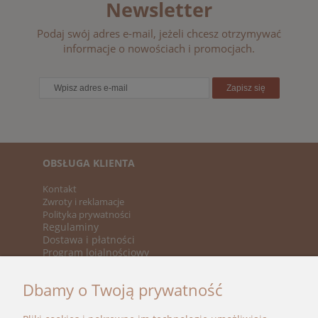
Newsletter
Podaj swój adres e-mail, jeżeli chcesz otrzymywać
informacje o nowościach i promocjach.
Zapisz się
OBSŁUGA KLIENTA
Kontakt
Zwroty i reklamacje
Polityka prywatności
Regulaminy
Dostawa i płatności
Program lojalnościowy
KATEGORIE
Dbamy o Twoją prywatność
Nowości
Promocje