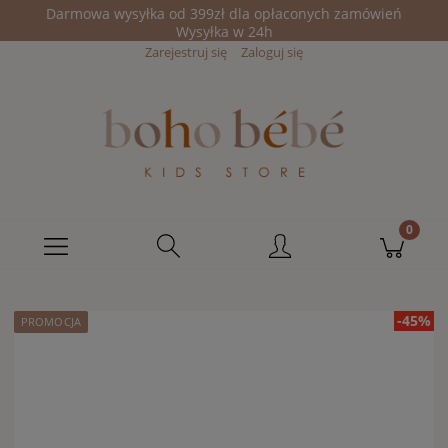
Darmowa wysyłka od 399zł dla opłaconych zamówień
Wysyłka w 24h
Zarejestruj się
Zaloguj się
-45%
PROMOCJA