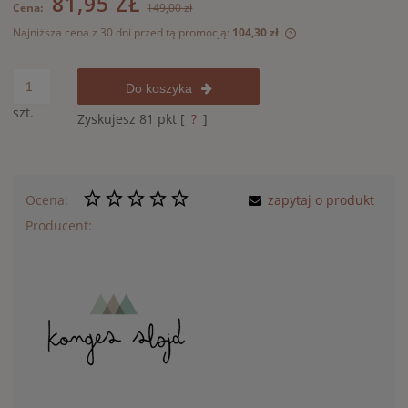
81,95 ZŁ
Cena:
149,00 zł
Najniższa cena z 30 dni przed tą promocją:
104,30 zł
Jeżeli produkt jest
30 dni, wyświetlana
momentu, kiedy pro
Do koszyka
sprzedaży.
szt.
Zyskujesz
81
pkt [
?
]
Ocena:
zapytaj o produkt
Producent: