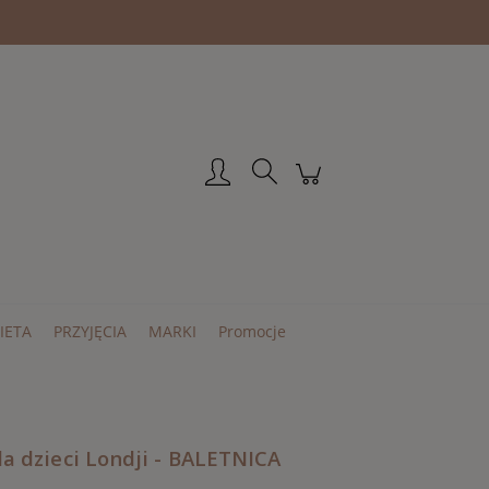
Zarejestruj się
Zaloguj się
IETA
PRZYJĘCIA
MARKI
Promocje
a dzieci Londji - BALETNICA