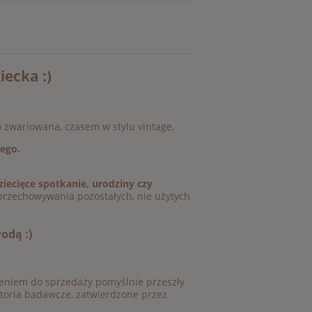
ecka :)
co zwariowana, czasem w stylu vintage.
ego.
iecięce spotkanie, urodziny czy
 przechowywania pozostałych, nie użytych
odą :)
żeniem do sprzedaży pomyślnie przeszły
toria badawcze, zatwierdzone przez