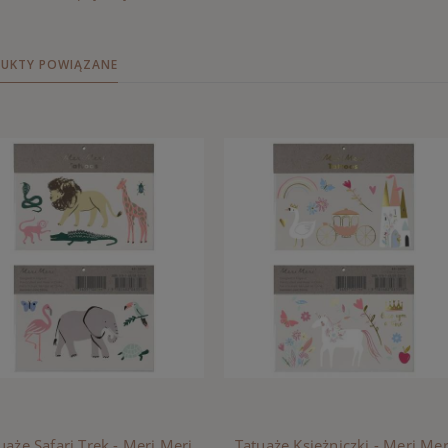
UKTY POWIĄZANE
uaże Safari Trek - Meri Meri
Tatuaże Księżniczki - Meri Mer