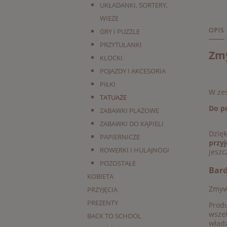
UKŁADANKI, SORTERY,
WIEŻE
OPIS
GRY I PUZZLE
PRZYTULANKI
Zmy
KLOCKI
POJAZDY I AKCESORIA
PIŁKI
W zes
TATUAŻE
Do p
ZABAWKI PLAŻOWE
ZABAWKI DO KĄPIELI
Dzię
PAPIERNICZE
przyj
ROWERKI I HULAJNOGI
jesz
POZOSTAŁE
Bard
KOBIETA
Zmyw
PRZYJĘCIA
PREZENTY
Produ
wszel
BACK TO SCHOOL
władz