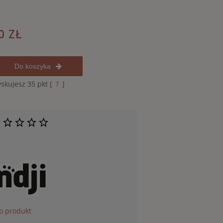
0 ZŁ
Do koszyka
yskujesz
35
pkt [
?
]
 o produkt