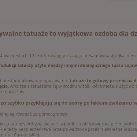
walne tatuaże to wyjątkowa ozdoba dla dzi
tawie jest ich 10 sztuk, uwagę przyciąga niesamowita grafika, nie
rodukcji tatuaży użyto między innymi ekologicznego tuszu sojow
ki niestandardowemu opakowaniu
tatuaże to gotowy prezent na dz
ęcie.
Arkusze z tatuażami są w środku w foli, która może służyć do
cze obrazków.
zo szybko przyklejają się do skóry po lekkim zwilżeniu w
ane są również za pomocą wody.
kcja tatuaży odbywa się w Hiszpanii, są nietoksyczne, przed wdro
kie testy bezpieczeństwa przeprowadzone przez niezależne labora
e Unii Europejskiej.