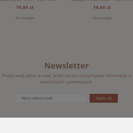
19,00 zł
19,00 zł
Do koszyka
Do koszyka
Newsletter
Podaj swój adres e-mail, jeżeli chcesz otrzymywać informacje o
nowościach i promocjach.
Zapisz się