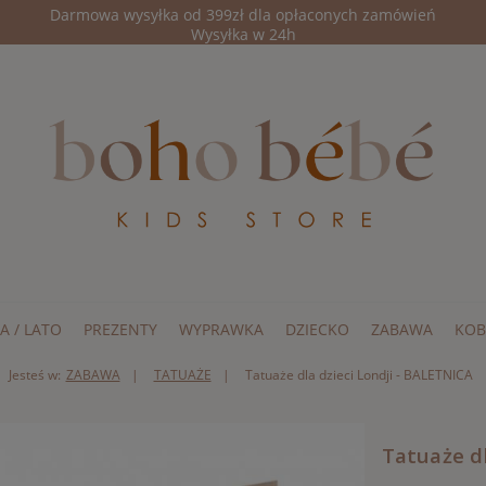
Darmowa wysyłka od 399zł dla opłaconych zamówień
Wysyłka w 24h
A / LATO
PREZENTY
WYPRAWKA
DZIECKO
ZABAWA
KOB
Jesteś w:
ZABAWA
TATUAŻE
Tatuaże dla dzieci Londji - BALETNICA
Tatuaże dl