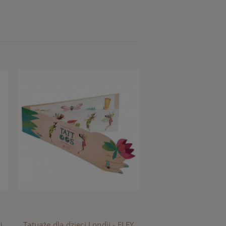
i
Tatuaże dla dzieci Londji - ELFY