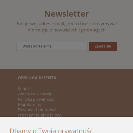
Newsletter
Podaj swój adres e-mail, jeżeli chcesz otrzymywać
informacje o nowościach i promocjach.
Zapisz się
OBSŁUGA KLIENTA
Kontakt
Zwroty i reklamacje
Polityka prywatności
Regulaminy
Dostawa i płatności
Program lojalnościowy
KATEGORIE
Dbamy o Twoją prywatność