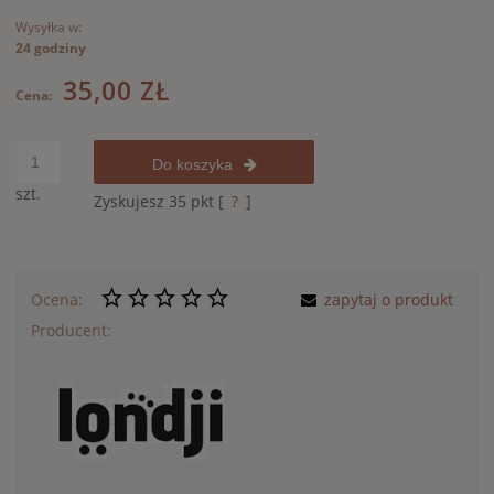
Wysyłka w:
24 godziny
35,00 ZŁ
Cena:
Do koszyka
szt.
Zyskujesz
35
pkt [
?
]
Ocena:
zapytaj o produkt
Producent: