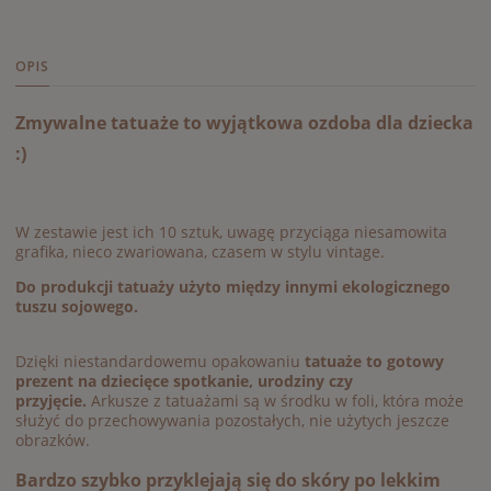
OPIS
Zmywalne tatuaże to wyjątkowa ozdoba dla dziecka
:)
W zestawie jest ich 10 sztuk, uwagę przyciąga niesamowita
grafika, nieco zwariowana, czasem w stylu vintage.
Do produkcji tatuaży użyto między innymi ekologicznego
tuszu sojowego.
Dzięki niestandardowemu opakowaniu
tatuaże to gotowy
prezent na dziecięce spotkanie, urodziny czy
przyjęcie.
Arkusze z tatuażami są w środku w foli, która może
służyć do przechowywania pozostałych, nie użytych jeszcze
obrazków.
Bardzo szybko przyklejają się do skóry po lekkim